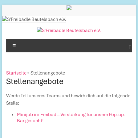
Inhalt
Zum
springen
Inhalt
springen
S'Freibädle
Menü
Beutelsbach
e.V.
Startseite
»
Stellenangebote
Betreiber
Stellenangebote
des
Freibads
Werde Teil unseres Teams und bewirb dich auf die folgende
in
Stelle:
Beutelsbach
Minijob im Freibad – Verstärkung für unsere Pop-up-
Bar gesucht!