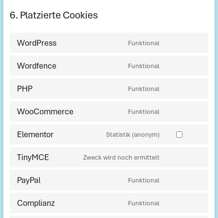
6. Platzierte Cookies
WordPress
Funktional
Consent
to
Wordfence
Funktional
service
Consent
wordpress
to
PHP
Funktional
service
Consent
wordfence
to
WooCommerce
Funktional
service
Consent
php
to
Elementor
Statistik (anonym)
service
Consent
woocommerce
to
TinyMCE
Zweck wird noch ermittelt
service
Consent
elementor
to
PayPal
Funktional
service
Consent
tinymce
to
Complianz
Funktional
service
Consent
paypal
to