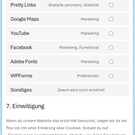
Pretty Links
Statistik (anonym), Statistik
service
Consent
complianz
to
Google Maps
Marketing
service
Consent
pretty-
to
links
YouTube
Marketing
service
Consent
google-
to
maps
Facebook
Marketing, Funktional
service
Consent
youtube
to
Adobe Fonts
Marketing
service
Consent
facebook
to
WPForms
Präferenzen
service
Consent
adobe-
to
fonts
Sonstiges
Zweck wird noch ermittelt
service
Consent
wpforms
to
7. Einwilligung
service
sonstiges
Wenn du unsere Website das erste Mal besuchst, zeigen wir dir ein
Pop-Up mit einer Erklärung über Cookies. Sobald du auf