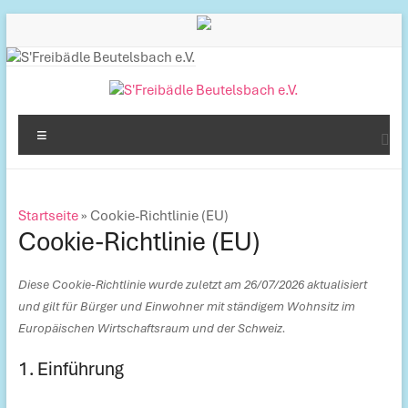
Inhalt
Zum
springen
Inhalt
springen
S'Freibädle
Menü
Beutelsbach
e.V.
Startseite
»
Cookie-Richtlinie (EU)
Betreiber
Cookie-Richtlinie (EU)
des
Freibads
Diese Cookie-Richtlinie wurde zuletzt am 26/07/2026 aktualisiert
in
und gilt für Bürger und Einwohner mit ständigem Wohnsitz im
Beutelsbach
Europäischen Wirtschaftsraum und der Schweiz.
1. Einführung