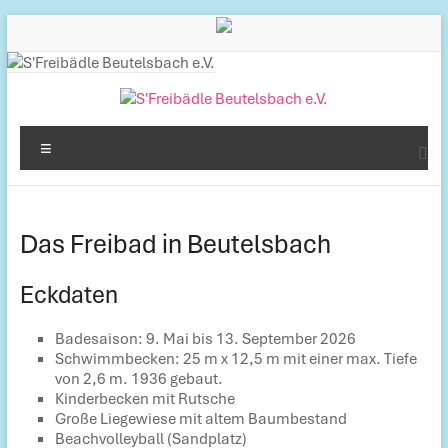
Inhalt
Zum
springen
Inhalt
springen
S'Freibädle
Menü
Beutelsbach
e.V.
Das Freibad in Beutelsbach
Betreiber
des
Eckdaten
Freibads
in
Badesaison: 9. Mai bis 13. September 2026
Beutelsbach
Schwimmbecken: 25 m x 12,5 m mit einer max. Tiefe
von 2,6 m. 1936 gebaut.
Kinderbecken mit Rutsche
Große Liegewiese mit altem Baumbestand
Beachvolleyball (Sandplatz)