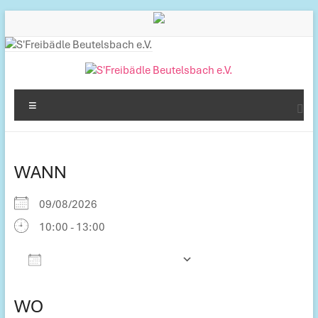
Inhalt
Zum
springen
Inhalt
springen
S'Freibädle
Menü
Beutelsbach
e.V.
WANN
Betreiber
des
09/08/2026
Freibads
10:00 - 13:00
in
Beutelsbach
Zum Kalender hinzufügen
ICS herunterladen
Google Kalender
iCalendar
Office 365
Outlook Live
WO