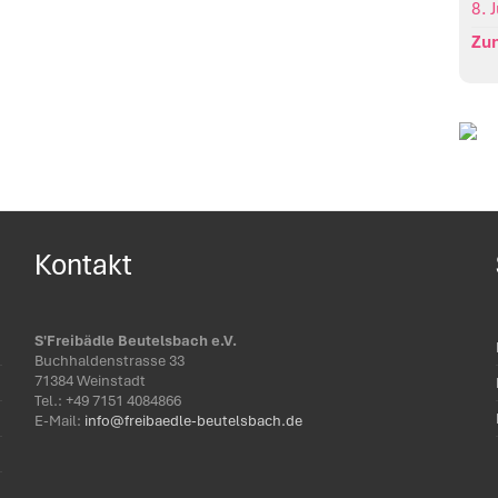
8. 
Zu
Kontakt
S'Freibädle Beutelsbach e.V.
Buchhaldenstrasse 33
71384 Weinstadt
Tel.: ‭+49 7151 4084866‬
E-Mail:
info@freibaedle-beutelsbach.de