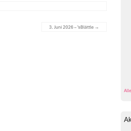
3. Juni 2026 – ’sBlättle
→
All
Ak