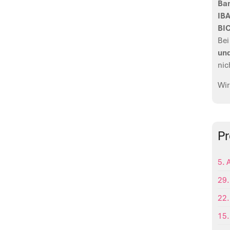
Ban
IB
BI
Bei
un
nic
Wir
P
5. 
29.
22.
15.