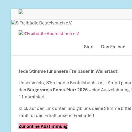
Zum
Inhalt
Zum
springen
Inhalt
springen
S'Freibädle
Beutelsbach
Start
Das Freibad
e.V.
Jede Stimme für unsere Freibäder in Weinstadt!
Betreiber
des
Unser Verein, S’Freibädle Beutelsbach e.V., kämpft ge
Freibads
den
Bürgerpreis Rems-Murr 2026
– eine Auszeichnung 
in
11 nominiert.
Beutelsbach
Klick auf den Link unten und gib uns deine Stimme bitte
zählt für den Erhalt unserer Freibäder!
Zur online Abstimmung