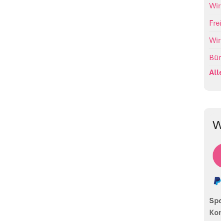
Wi
Fre
Wir
Bür
All
W
Sp
Kon