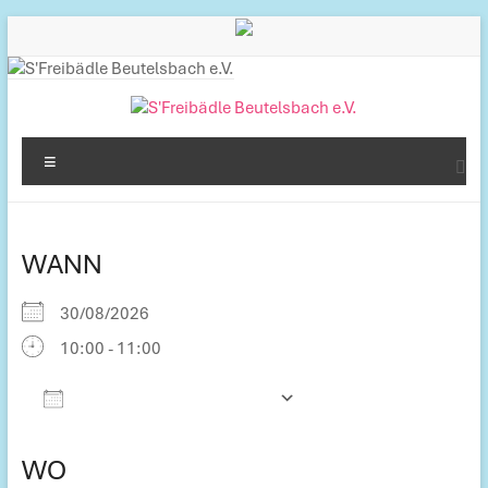
Inhalt
Zum
springen
Inhalt
springen
S'Freibädle
Menü
Beutelsbach
e.V.
WANN
Betreiber
des
30/08/2026
Freibads
10:00 - 11:00
in
Beutelsbach
Zum Kalender hinzufügen
ICS herunterladen
Google Kalender
iCalendar
Office 365
Outlook Live
WO