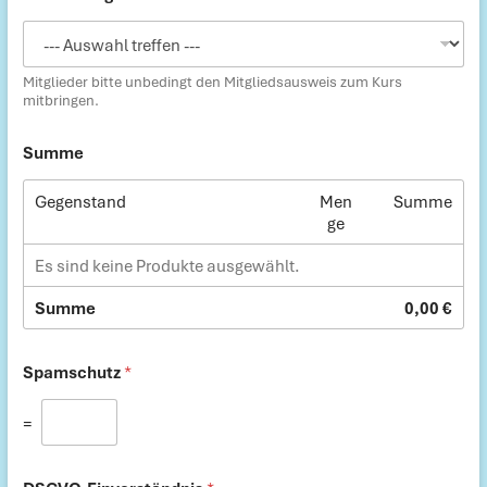
M
a
i
l
Mitglieder bitte unbedingt den Mitgliedsausweis zum Kurs
-
mitbringen.
A
d
Summe
r
e
Gegenstand
Men
Summe
s
ge
s
e
Es sind keine Produkte ausgewählt.
N
a
m
Summe
0,00 €
e
D
S
Spamschutz
*
G
V
=
O
-
E