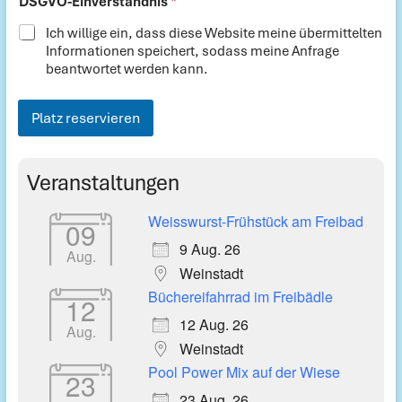
DSGVO-Einverständnis
*
i
n
Ich willige ein, dass diese Website meine übermittelten
v
Informationen speichert, sodass meine Anfrage
e
beantwortet werden kann.
r
s
t
Platz reservieren
ä
n
d
Veranstaltungen
n
i
s
Weisswurst-Frühstück am Freibad
09
9 Aug. 26
Aug.
Weinstadt
Büchereifahrrad im Freibädle
12
12 Aug. 26
Aug.
Weinstadt
Pool Power Mix auf der Wiese
23
23 Aug. 26