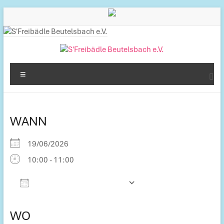
Inhalt
Zum
springen
Inhalt
springen
S'Freibädle
Menü
Beutelsbach
e.V.
WANN
Betreiber
des
19/06/2026
Freibads
10:00 - 11:00
in
Beutelsbach
Zum Kalender hinzufügen
ICS herunterladen
Google Kalender
iCalendar
Office 365
Outlook Live
WO