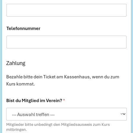
r
e
s
s
e
Telefonnummer
T
e
l
e
f
o
Zahlung
n
n
u
Bezahle bitte dein Ticket am Kassenhaus, wenn du zum
m
Kurs kommst.
m
e
r
Bist du Mitglied im Verein?
*
S
u
m
m
Mitglieder bitte unbedingt den Mitgliedsausweis zum Kurs
e
mitbringen.