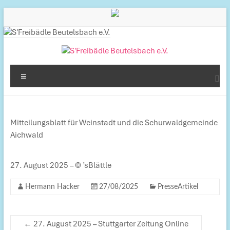
Inhalt
Zum
springen
Inhalt
springen
S'Freibädle
Menü
Beutelsbach
e.V.
Mitteilungsblatt für Weinstadt und die Schurwaldgemeinde
Betreiber
Aichwald
des
Freibads
in
27. August 2025 – © ’sBlättle
Beutelsbach
Hermann Hacker
27/08/2025
PresseArtikel
←
27. August 2025 – Stuttgarter Zeitung Online