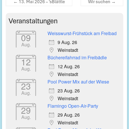
←
13. Mai 2026 – ’sBlättle
Wir suchen
→
Veranstaltungen
Weisswurst-Frühstück am Freibad
09
9 Aug. 26
Aug.
Weinstadt
Büchereifahrrad im Freibädle
12
12 Aug. 26
Aug.
Weinstadt
Pool Power Mix auf der Wiese
23
23 Aug. 26
Aug.
Weinstadt
Flamingo Open-Air-Party
29
29 Aug. 26
Aug.
Weinstadt