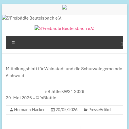
Inhalt
Zum
springen
Inhalt
springen
S'Freibädle
Menü
Beutelsbach
e.V.
Mitteilungsblatt für Weinstadt und die Schurwaldgemeinde
Betreiber
Aichwald
des
Freibads
’sBlättle KW21 2026
in
20. Mai 2026 – © ’sBlättle
Beutelsbach
Hermann Hacker
20/05/2026
PresseArtikel