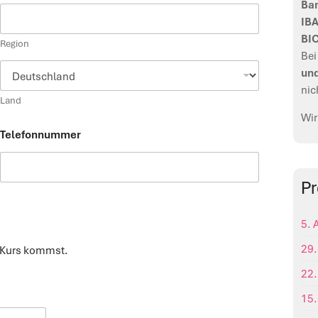
Ban
IB
BI
Region
Bei
un
nic
Land
Wir
Telefonnummer
P
5. 
29.
 Kurs kommst.
22.
15.