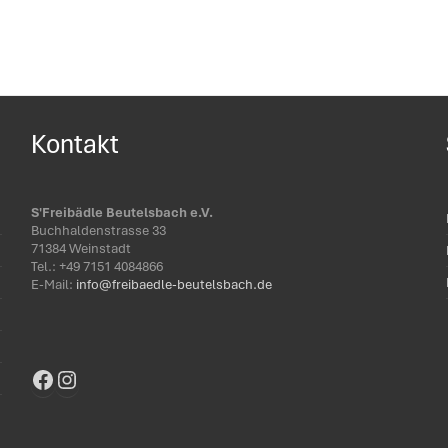
Kontakt
S'Freibädle Beutelsbach e.V.
Buchhaldenstrasse 33
71384 Weinstadt
Tel.: ‭+49 7151 4084866‬
E-Mail:
info@freibaedle-beutelsbach.de
Facebook
Instagram