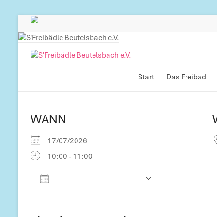
Zum
Inhalt
Zum
springen
Inhalt
springen
S'Freibädle
Beutelsbach
Start
Das Freibad
e.V.
WANN
Betreiber
des
17/07/2026
Freibads
in
10:00 - 11:00
Beutelsbach
Zum Kalender hinzufügen
ICS herunterladen
Google Kalender
iCalendar
Office 365
Outlook Live