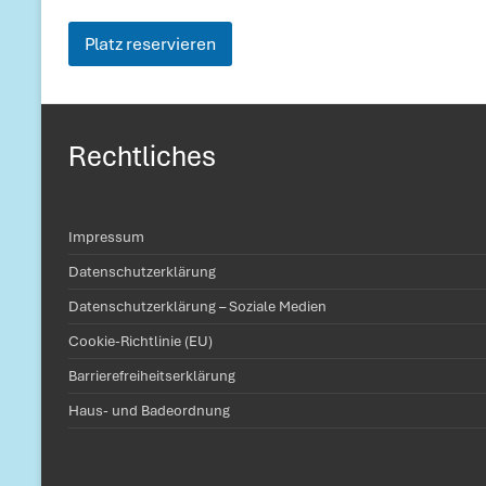
E
-
Platz reservieren
M
a
i
l
-
Rechtliches
A
d
r
e
s
Impressum
s
Datenschutzerklärung
e
N
Datenschutzerklärung – Soziale Medien
i
c
Cookie-Richtlinie (EU)
h
Barrierefreiheitserklärung
t
-
Haus- und Badeordnung
M
i
t
g