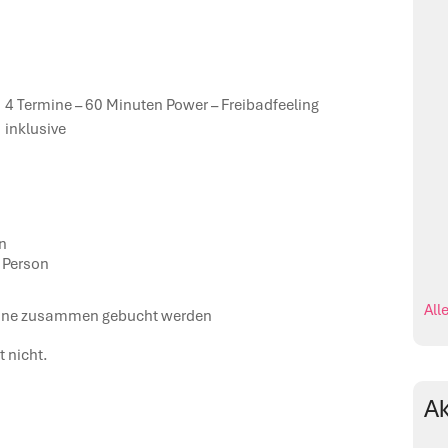
4 Termine – 60 Minuten Power – Freibadfeeling
inklusive
on
o Person
All
rmine zusammen gebucht werden
 nicht.
Ak