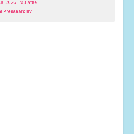
Juli 2026 – ’sBlättle
m Pressearchiv