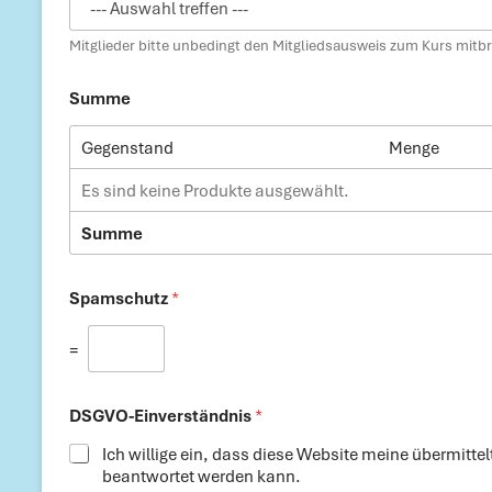
Mitglieder bitte unbedingt den Mitgliedsausweis zum Kurs mitbr
D
Summe
S
G
V
Gegenstand
Menge
O
-
Es sind keine Produkte ausgewählt.
E
i
Summe
n
v
e
Spamschutz
*
r
s
=
t
ä
n
d
DSGVO-Einverständnis
*
n
Ich willige ein, dass diese Website meine übermitt
i
beantwortet werden kann.
s